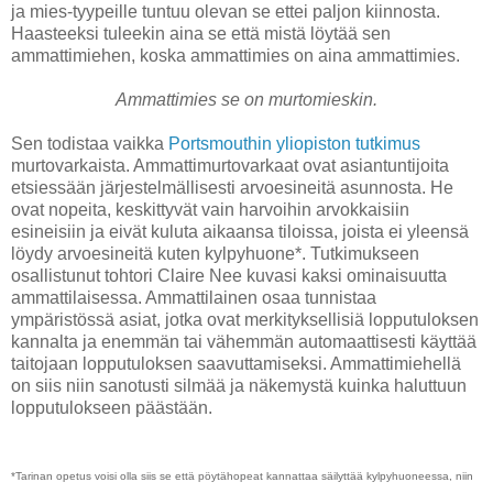
ja mies-tyypeille tuntuu olevan se ettei paljon kiinnosta.
Haasteeksi tuleekin aina se että mistä löytää sen
ammattimiehen, koska ammattimies on aina ammattimies.
Ammattimies se on murtomieskin.
Sen todistaa vaikka
Portsmouthin yliopiston tutkimus
murtovarkaista. Ammattimurtovarkaat ovat asiantuntijoita
etsiessään järjestelmällisesti arvoesineitä asunnosta. He
ovat nopeita, keskittyvät vain harvoihin arvokkaisiin
esineisiin ja eivät kuluta aikaansa tiloissa, joista ei yleensä
löydy arvoesineitä kuten kylpyhuone*. Tutkimukseen
osallistunut tohtori Claire Nee kuvasi kaksi ominaisuutta
ammattilaisessa. Ammattilainen osaa tunnistaa
ympäristössä asiat, jotka ovat merkityksellisiä lopputuloksen
kannalta ja enemmän tai vähemmän automaattisesti käyttää
taitojaan lopputuloksen saavuttamiseksi. Ammattimiehellä
on siis niin sanotusti silmää ja näkemystä kuinka haluttuun
lopputulokseen päästään.
*Tarinan opetus voisi olla siis se että pöytähopeat kannattaa säilyttää kylpyhuoneessa, niin