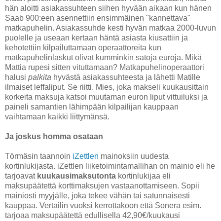
hän aloitti asiakassuhteen siihen hyvään aikaan kun hänen
Saab 900:een asennettiin ensimmäinen "kannettava"
matkapuhelin. Asiakassuhde kesti hyvän matkaa 2000-luvun
puolelle ja useaan kertaan häntä asiasta kiusattiin ja
kehotettiin kilpailuttamaan operaattoreita kun
matkapuhelinlaskut olivat kumminkin satoja euroja. Mikä
Mattia rupesi sitten vituttamaan? Matkapuhelinoperaattori
halusi
palkita
hyvästä asiakassuhteesta ja lähetti Matille
ilmaiset leffaliput. Se riitti. Mies, joka makseli kuukausittain
korkeita maksuja katsoi muutaman euron liput vittuiluksi ja
paineli samantien lähimpään kilpailijan kauppaan
vaihtamaan kaikki liittymänsä.
Ja joskus homma osataan
Törmäsin taannoin
iZettlen
mainoksiin uudesta
kortinlukijasta. iZettlen liiketoimintamallihan on mainio eli he
tarjoavat
kuukausimaksutonta
kortinlukijaa eli
maksupäätettä korttimaksujen vastaanottamiseen. Sopii
mainiosti myyjälle, joka tekee vähän tai satunnaisesti
kauppaa. Vertailin vuoksi kerrottakoon että Sonera esim.
tarjoaa maksupäätettä edullisella 42,90€/kuukausi