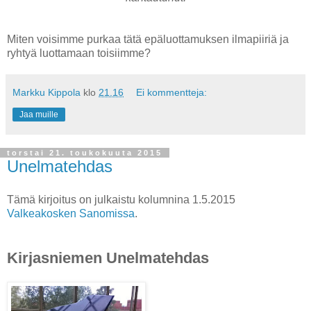
Miten voisimme purkaa tätä epäluottamuksen ilmapiiriä ja
ryhtyä luottamaan toisiimme?
Markku Kippola
klo
21.16
Ei kommentteja:
Jaa muille
torstai 21. toukokuuta 2015
Unelmatehdas
Tämä kirjoitus on julkaistu kolumnina 1.5.2015
Valkeakosken Sanomissa
.
Kirjasniemen Unelmatehdas