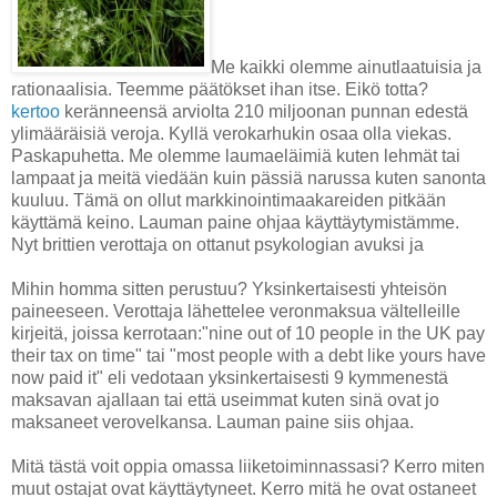
Me kaikki olemme ainutlaatuisia ja
rationaalisia. Teemme päätökset ihan itse. Eikö totta?
kertoo
keränneensä arviolta 210 miljoonan punnan edestä
ylimääräisiä veroja. Kyllä verokarhukin osaa olla viekas.
Paskapuhetta. Me olemme laumaeläimiä kuten lehmät tai
lampaat ja meitä viedään kuin pässiä narussa kuten sanonta
kuuluu. Tämä on ollut markkinointimaakareiden pitkään
käyttämä keino. Lauman paine ohjaa käyttäytymistämme.
Nyt brittien verottaja on ottanut psykologian avuksi ja
Mihin homma sitten perustuu? Yksinkertaisesti yhteisön
paineeseen. Verottaja lähettelee veronmaksua vältelleille
kirjeitä, joissa kerrotaan:"
nine out of 10 people in the UK pay
their tax on time" tai "most people with a debt like yours have
now paid it" eli vedotaan yksinkertaisesti 9 kymmenestä
maksavan ajallaan tai että useimmat kuten sinä ovat jo
maksaneet verovelkansa. Lauman paine siis ohjaa.
Mitä tästä voit oppia omassa liiketoiminnassasi? Kerro miten
muut ostajat ovat käyttäytyneet. Kerro mitä he ovat ostaneet