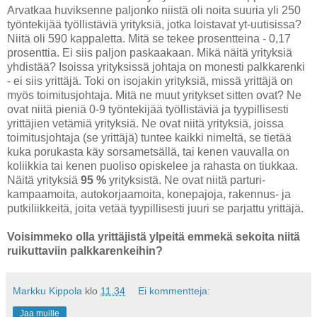
Arvatkaa huviksenne paljonko niistä oli noita suuria yli 250
työntekijää työllistäviä yrityksiä, jotka loistavat yt-uutisissa?
Niitä oli 590 kappaletta. Mitä se tekee prosentteina - 0,17
prosenttia. Ei siis paljon paskaakaan. Mikä näitä yrityksiä
yhdistää? Isoissa yrityksissä johtaja on monesti palkkarenki
- ei siis yrittäjä. Toki on isojakin yrityksiä, missä yrittäjä on
myös toimitusjohtaja. Mitä ne muut yritykset sitten ovat? Ne
ovat niitä pieniä 0-9 työntekijää työllistäviä ja tyypillisesti
yrittäjien vetämiä yrityksiä. Ne ovat niitä yrityksiä, joissa
toimitusjohtaja (se yrittäjä) tuntee kaikki nimeltä, se tietää
kuka porukasta käy sorsametsällä, tai kenen vauvalla on
koliikkia tai kenen puoliso opiskelee ja rahasta on tiukkaa.
Näitä yrityksiä
95 %
yrityksistä. Ne ovat niitä parturi-
kampaamoita, autokorjaamoita, konepajoja, rakennus- ja
putkiliikkeitä, joita vetää tyypillisesti juuri se parjattu yrittäjä.
Voisimmeko olla yrittäjistä ylpeitä emmekä sekoita niitä
ruikuttaviin palkkarenkeihin?
Markku Kippola
klo
11.34
Ei kommentteja:
Jaa muille