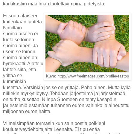
kärkikastiin maailman luotettavimpina pidetyistä.
Ei suomalaiseen
kuitenkaan luoteta.
Nimittäin
suomalaiseen ei
luota se toinen
suomalainen. Ja
usein se toinen
suomalainen on
byrokraatti. Ajattelu
lähtee siitä, että
yrittää se
Kuva: http://www.freeimages.com/profile/eastop
kumminkin
kusettaa. Varsinkin jos se on yrittäjä. Pahalainen. Mutta kyllä
niillekin myrkyt löytyy. Tehdään järjestelmä ja järjestelmää
on turha kusettaa. Niinpä Suomeen on tehty kasapäin
järjestelmiä estämään tuhannen euron vahinko ja aiheutettu
miljoonan euron haitta.
Viimeisimpään törmäsin kun sain postia poikieni
kouluterveydehoitajalta Leenalta. Ei tipu enää