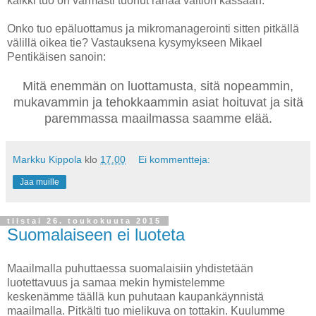
kaikki tuo on varmasti tuonut rahaa valtion kassaan.
Onko tuo epäluottamus ja mikromanagerointi sitten pitkällä
välillä oikea tie? Vastauksena kysymykseen Mikael
Pentikäisen sanoin:
Mitä enemmän on luottamusta, sitä nopeammin,
mukavammin ja tehokkaammin asiat hoituvat ja sitä
paremmassa maailmassa saamme elää.
Markku Kippola
klo
17.00
Ei kommentteja:
Jaa muille
tiistai 26. toukokuuta 2015
Suomalaiseen ei luoteta
Maailmalla puhuttaessa suomalaisiin yhdistetään
luotettavuus ja samaa mekin hymistelemme
keskenämme täällä kun puhutaan kaupankäynnistä
maailmalla. Pitkälti tuo mielikuva on tottakin. Kuulumme