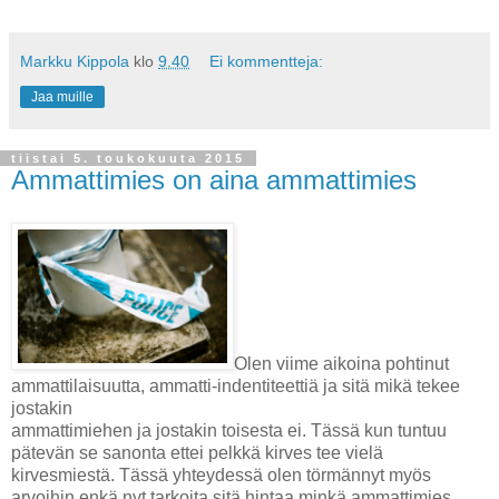
Markku Kippola
klo
9.40
Ei kommentteja:
Jaa muille
tiistai 5. toukokuuta 2015
Ammattimies on aina ammattimies
Olen viime aikoina pohtinut
ammattilaisuutta, ammatti-indentiteettiä ja sitä mikä tekee
jostakin
ammattimiehen ja jostakin toisesta ei. Tässä kun tuntuu
pätevän se sanonta ettei pelkkä kirves tee vielä
kirvesmiestä. Tässä yhteydessä olen törmännyt myös
arvoihin enkä nyt tarkoita sitä hintaa minkä ammattimies