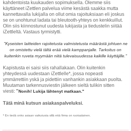
kahdentoista kuukauden sopimuksella. Olemme siis
käyttäneet iZettlen palvelua viime kesästä saakka mutta
kannettavalla lukijalla on ollut omia rajoituksiaan eli joskus
se on unohtunut ladata tai bleutooth-yhteys on kenkkuillut.
Olin siis kiinnostunut uudesta lukijasta ja tiedustelin siitää
iZettleltä. Vastaus tyrmistytti.
"Kyseisten laitteiden rajoitetusta valmistetusta määrästä johtuen ne
on omistettu vielä tältä erää vielä kamppanjalle. Tarkoitus on
kuitenkin ruveta myymään niitä tulevaisuudessa kaikille käyttäjille."
Kapistusta ei saisi siis rahallakaan. Olin kuitenkin
yhteydessä uudestaan iZettlelle*, jossa nopeasti
ymmärrettiin yskä ja pidettiin vanhankin asiakkaan puolta.
Muutaman tarkennusviestin jälkeen sieltä tulikin sitten
viesti:
"
Nonih!
Lukija lähtenyt matkaan."
Tätä minä kutsun asiakaspalveluksi.
* En tiedä onko asiaan vaikutusta sillä että firma on ruotsalainen.