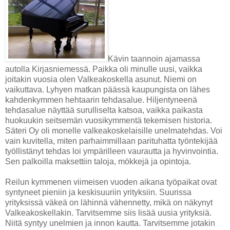
Kävin taannoin ajamassa
autolla Kirjasniemessä. Paikka oli minulle uusi, vaikka
joitakin vuosia olen Valkeakoskella asunut. Niemi on
vaikuttava. Lyhyen matkan päässä kaupungista on lähes
kahdenkymmen hehtaarin tehdasalue. Hiljentyneenä
tehdasalue näyttää surulliselta katsoa, vaikka paikasta
huokuukin seitsemän vuosikymmentä tekemisen historia.
Säteri Oy oli monelle valkeakoskelaisille unelmatehdas. Voi
vain kuvitella, miten parhaimmillaan parituhatta työntekijää
työllistänyt tehdas loi ympärilleen vaurautta ja hyvinvointia.
Sen palkoilla maksettiin taloja, mökkejä ja opintoja.
Reilun kymmenen viimeisen vuoden aikana työpaikat ovat
syntyneet pieniin ja keskisuuriin yrityksiin. Suurissa
yrityksissä väkeä on lähinnä vähennetty, mikä on näkynyt
Valkeakoskellakin. Tarvitsemme siis lisää uusia yrityksiä.
Niitä syntyy unelmien ja innon kautta. Tarvitsemme jotakin