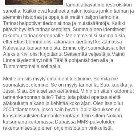
Tarinat alkavat monesti otsikon
sanoilla. Kaikki ovat kuulleet ainakin joskus jonkin tarinan ja
aiemmin historiaa ja oppeja siirrettiin paljon tarinoina.
Tarinat helpottivat tiedon siirtoa ja muistisääntöjä. Kaikki
pitävät hyvistä tarinankertojista. Suomalainen identiteetti
rakentuu tarinankerronnalle. Me emme olisi suomalaisia
ellei Elias Lönnrot olisi aikanaan kiertänyt keräämässä
Kalevalaa kansanrunoista. Emme olisi suomalaisia ellei
Aleksis Kivi olisi kirjoittanut Seitsemää veljestä ja Väinö
Linna täydentänyt niitä Täällä pohjantähden alla ja
Tuntemattomalla sotilaalla.
Meille on siis myyty oma identiteettimme. Se mitä me
suomalaiset olemme. Se on myyty tarinoilla. Suo, kuokka ja
Jussi. Sisu. Erilaiset sankaritarinat. Mihin on sitten kadonnut
tarinankerronnan taito? Taito, jota pitäisi opettaa sieltä
alakoulusta alkaen ja kehittää koko ajan. Olen itse ollut
2003 tilanteessa, jossa sain hyvän läpileikkauksen eri
kansallisuuksien tarinankerrontaan. Olin silloin Nokian
kutsumana kertomassa Dubaissa MMS-palveluiden
rakentamisesta pienen ohjelmistotalon vinkkelistä.