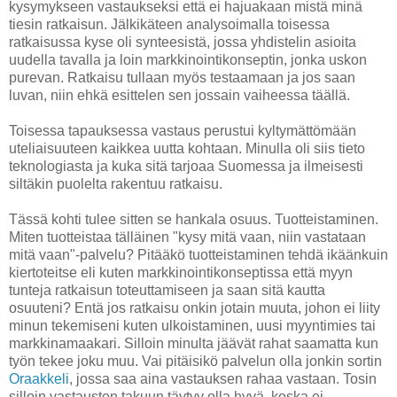
kysymykseen vastaukseksi että ei hajuakaan mistä minä
tiesin ratkaisun. Jälkikäteen analysoimalla toisessa
ratkaisussa kyse oli synteesistä, jossa yhdistelin asioita
uudella tavalla ja loin markkinointikonseptin, jonka uskon
purevan. Ratkaisu tullaan myös testaamaan ja jos saan
luvan, niin ehkä esittelen sen jossain vaiheessa täällä.
Toisessa tapauksessa vastaus perustui kyltymättömään
uteliaisuuteen kaikkea uutta kohtaan. Minulla oli siis tieto
teknologiasta ja kuka sitä tarjoaa Suomessa ja ilmeisesti
siltäkin puolelta rakentuu ratkaisu.
Tässä kohti tulee sitten se hankala osuus. Tuotteistaminen.
Miten tuotteistaa tälläinen "kysy mitä vaan, niin vastataan
mitä vaan"-palvelu? Pitääkö tuotteistaminen tehdä ikäänkuin
kiertoteitse eli kuten markkinointikonseptissa että myyn
tunteja ratkaisun toteuttamiseen ja saan sitä kautta
osuuteni? Entä jos ratkaisu onkin jotain muuta, johon ei liity
minun tekemiseni kuten ulkoistaminen, uusi myyntimies tai
markkinamaakari. Silloin minulta jäävät rahat saamatta kun
työn tekee joku muu. Vai pitäisikö palvelun olla jonkin sortin
Oraakkeli
, jossa saa aina vastauksen rahaa vastaan. Tosin
silloin vastausten takuun täytyy olla hyvä, koska ei