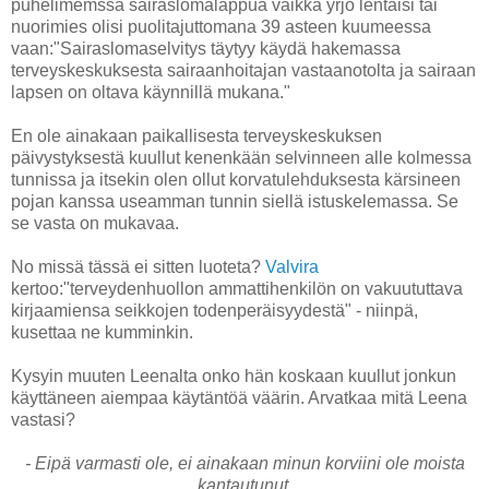
puhelimemssa sairaslomalappua vaikka yrjö lentäisi tai
nuorimies olisi puolitajuttomana 39 asteen kuumeessa
vaan:"Sairaslomaselvitys täytyy käydä hakemassa
terveyskeskuksesta sairaanhoitajan vastaanotolta ja sairaan
lapsen on oltava käynnillä mukana."
En ole ainakaan paikallisesta terveyskeskuksen
päivystyksestä kuullut kenenkään selvinneen alle kolmessa
tunnissa ja itsekin olen ollut korvatulehduksesta kärsineen
pojan kanssa useamman tunnin siellä istuskelemassa. Se
se vasta on mukavaa.
No missä tässä ei sitten luoteta?
Valvira
kertoo:"terveydenhuollon ammattihenkilön on vakuututtava
kirjaamiensa seikkojen todenperäisyydestä" - niinpä,
kusettaa ne kumminkin.
Kysyin muuten Leenalta onko hän koskaan kuullut jonkun
käyttäneen aiempaa käytäntöä väärin. Arvatkaa mitä Leena
vastasi?
- Eipä varmasti ole, ei ainakaan minun korviini ole moista
kantautunut.