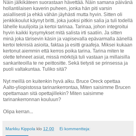
Näin jälkikäteen suorastaan hävettää. Näin samana päivänä
hollantilaisen kaverin puheen, jonka hän piti varsin
asiallisesti ja ehkä vähän jäyhästi mutta hyvin. Sitten oli
jenkkikoulut käynyt britti, joka juoksi pitkin salia ja tuli todellä
lähelle kuulijoita ja kertoi tarinaa. Tarinaa, johon integroitui
hyvin kaikki kysymykset mitä salista irti saatiin. Ja sitten
minä joka tärisevin käsin ja vapisevalla epävarmalla äänellä
kertoi teknisiä asioita, faktaa ja esitti graafeja. Miksei kukaan
kertonut aiemmin että kerros poika tarina. Tarina miten te
olette tehneet asiat, missä mörköjä tuli vastaan ja millaisilla
sankariteoilla te ne peittositte. Sekä tietysti se prinsessa ja
puoli valtakuntaa. Tuliko sitä?
Nyt meillä on kuitenkin hyvä alku. Bruce Oreck opettaa
Aalto-yliopistossa tarinankerrontaa, Miten saisimme Brucen
opettamaan sitä opettajillekin? Miten saisimme
tarinankerronnan kouluun?
Olipa kerran...
Markku Kippola
klo
12.00
Ei kommentteja: