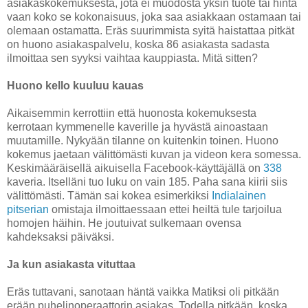
asiakaskokemuksesta, jota ei muodosta yksin tuote tai hinta
vaan koko se kokonaisuus, joka saa asiakkaan ostamaan tai
olemaan ostamatta. Eräs suurimmista syitä haistattaa pitkät
on huono asiakaspalvelu, koska 86 asiakasta sadasta
ilmoittaa sen syyksi vaihtaa kauppiasta. Mitä sitten?
Huono kello kuuluu kauas
Aikaisemmin kerrottiin että huonosta kokemuksesta
kerrotaan kymmenelle kaverille ja hyvästä ainoastaan
muutamille. Nykyään tilanne on kuitenkin toinen. Huono
kokemus jaetaan välittömästi kuvan ja videon kera somessa.
Keskimääräisellä aikuisella Facebook-käyttäjällä on
338
kaveria. Itselläni tuo luku on vain 185. Paha sana kiirii siis
välittömästi. Tämän sai kokea esimerkiksi
Indialainen
pitserian
omistaja ilmoittaessaan ettei heiltä tule tarjoilua
homojen häihin. He joutuivat sulkemaan ovensa
kahdeksaksi päiväksi.
Ja kun asiakasta vituttaa
Eräs tuttavani, sanotaan häntä vaikka Matiksi oli pitkään
erään puhelinoperaattorin asiakas. Todella pitkään, koska