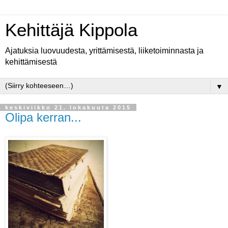
Kehittäjä Kippola
Ajatuksia luovuudesta, yrittämisestä, liiketoiminnasta ja
kehittämisestä
▼
keskiviikko 21. lokakuuta 2015
Olipa kerran...