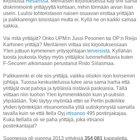
kirjoitusta
Hesarissa
. Meriläisen kirjoituksessa käy ilmi sama
diskriminointi yrittäjyyttä kohtaan, mihin törmään aivan liian
usein. Luulisi tohtoristason naisen osaavan erottaa yrittäjän
ja palkkarengin toisistaan mutta ei. Kyllä ne on kaikki samaa
sakkia.
Vai mitä yrittäjät? Onko UPM:n Jussi Pesonen tai OP:n Reijo
Karhinen yrittäjä? Meriläinen viittaa siis kirjoituksessaan
Ylen juttuun kymmenen yritysjohtajan
terveisistä
. Kyllähän
tuosta joukosta löytyy myös yrittäjiksi luonnehdittavia kuten
F-Securen aikoinaaan perustanut Risto Siilasmaa.
Palkkarenki ei ole siis yrittäjä, vaikka olisikin ison konsernin
johtaja. Tuossa keskustelussa tulee aina sama harha että
yrittäjät ovat pahoja ja työläisiä riistäviä paskiaisia. Tällä
viittaan niin tuohon Ylen kymmenikköön kuin
yt-uutisiin
ylipäätään. Toki täytyy myöntää ettei se Pertin putkiliike
yhden työntekijän
irtisanomisilla
ylitä uutiskynnystä samalla
tavalla kuin se että Itella Oyj
irtisanoo
495 postinjakajaa.
Kuka Itellalla oli se paha yrittäjä, joka irtisanoi
postinkantajat?
Suomessa oli vuonna 2013 yrityksiä
354 081
kappaletta.