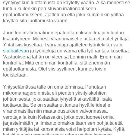
syntynyt kun luottamusta on käytetty väärin. Aika monesti se
tuntuu kuitenkin perustuvan irrationaaliseen
epäluottamukseen, ajatteluun että joku kumminkin yrittää
käyttää sitä luottamusta väärin.
Juuri tuo irrationaalinen epäluottamuksen ilmapiiri tuntuu
lisääntyneen. Monesti viranomaiselle riittää että olet yrittäjä.
Yrität siis kusettaa. Työnantaja ajattelee työntekijän vain
sluibailevan
ja työntekijä on varma että työnantaja kusettaa.
Vastauksena tähän on yleensä Leninin malli. Enemmän
kontrollia. Mitä enemmän kontrollia, sitä enemmän
epäluottamusta. Olet siis syyllinen, kunnes toisin
todistetaan.
Yrityselämässä tälle on oma terminsä. Puhutaan
mikromanageroinnista eli pienten yksityiskohtien
johtamisesta, joka saattaa lyhyellä aikavälillä lisätä
tuottavuutta. Se on saattanut tuntua hyvälle idealle
viranomaisilla niin maataloustukien valvonnassa,
verottajalla kuin Kelassakin, jotka ovat luoneet omia
järjestelmiään ja ilmiantolomakkeittaan sen pohjalta että
miten yrittäjää tai kansalaista voisi helpoiten kytätä. Kyllä,