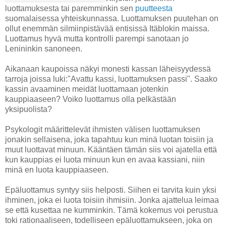
luottamuksesta tai paremminkin sen
puutteesta
suomalaisessa yhteiskunnassa. Luottamuksen puutehan on
ollut enemmän silmiinpistävää entisissä Itäblokin maissa.
Luottamus hyvä mutta kontrolli parempi sanotaan jo
Lenininkin sanoneen.
Aikanaan kaupoissa näkyi monesti kassan läheisyydessä
tarroja joissa luki:"Avattu kassi, luottamuksen passi". Saako
kassin avaaminen meidät luottamaan jotenkin
kauppiaaseen? Voiko luottamus olla pelkästään
yksipuolista?
Psykologit määrittelevät ihmisten välisen luottamuksen
jonakin sellaisena, joka tapahtuu kun minä luotan toisiin ja
muut luottavat minuun. Kääntäen tämän siis voi ajatella että
kun kauppias ei luota minuun kun en avaa kassiani, niin
minä en luota kauppiaaseen.
Epäluottamus syntyy siis helposti. Siihen ei tarvita kuin yksi
ihminen, joka ei luota toisiin ihmisiin. Jonka ajattelua leimaa
se että kusettaa ne kumminkin. Tämä kokemus voi perustua
toki rationaaliseen, todelliseen epäluottamukseen, joka on