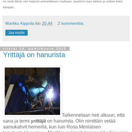
ne eivät lähde niin helposti ammattilaisen matkaan, amatööri taas särkee ja sotkee koko
kämpän.
Markku Kippola
klo
20.44
2 kommenttia:
Jaa muille
tiistai 14. huhtikuuta 2015
Yrittäjä on hanurista
Tarkennetaan heti alkuun, että
sana ja termi
yrittäjä
on hanurista. Olin nimittäin vetää
aamukahvit herneillä, kun luin Rosa Meriläisen