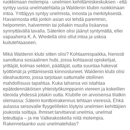
ruokkimaan molempia - unelmien kehittämiskeskuksen - että
syntyy uusia unelmatehtaita ja Waldenin klubin ruokkimaan
intoa. Yrittäjyys syntyy unelmista, innosta ja merkityksestä.
Havainnosta että jonkin asian voi tehdä paremmin,
helpommin, halvemmin tai jollakin muulla lisäarvoa
synnyttävällä tavalla. Säterikin olisi jäänyt syntymättä, ellei
vapaaherra K. A. Wredellä olisi ollut intoa ja uskoa
kuitutehtaaseen.
Mikä Waldenin klubi sitten olisi? Kohtaamispaikka, hienosti
sanottuna sosiaalinen hubi, jossa kohtaavat opiskelijat,
yrittäjät, kolmas sektori, päättäjät, uutta suuntaa hakevat
työttömät ja yrittämisestä kiinnostuneet. Waldenin klubi olisi
ideahautomo, jossa tarjotaan sattumalle otollinen
mahdollisuus tapahtua. Kuka tahansa voi istahtaa
epätodennäköisen yhteistyökumppanin viereen ja kokeillen
ideoida yhdessä jotakin uutta. Klubille on arvoisensa tilatkin
olemassa: Säterin konttorirakennus tehtaan vieressä. Ehkä
aulassa seisovalle flyygelillekin löytyisi unelmien kehittäjien
joukosta soittaja. Ihmiset tarvitsevat unelmia, unelmat
toteuttajia – ja me Valkeakoskella niitä molempia.
Rakennetaanko uusi unelmatehdas?