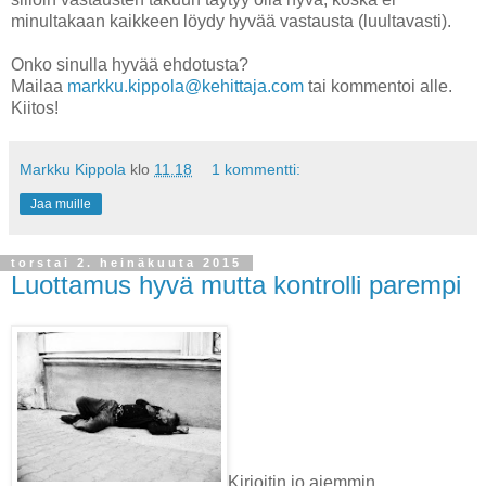
minultakaan kaikkeen löydy hyvää vastausta (luultavasti).
Onko sinulla hyvää ehdotusta?
Mailaa
markku.kippola@kehittaja.com
tai kommentoi alle.
Kiitos!
Markku Kippola
klo
11.18
1 kommentti:
Jaa muille
torstai 2. heinäkuuta 2015
Luottamus hyvä mutta kontrolli parempi
Kirjoitin jo aiemmin