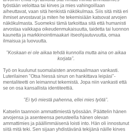
työstään veloittaa tai kirves ja mies vahingoillaan
aiheuttavat, vaan sitä henkistä näkökulmaa. Siis sitä mitä eri
ihmiset arvostavat ja miten he tekemisiään katsovat arvojen
näkökulmasta. Suomeksi tämä tarkoittaa sitä että humanisti
arvostaa vaikkapa oikeudenmukaisuutta, taidetta tai luonnon
kaunetta ja markkinointimaakari itseohjautuvuutta, omaa
ilmaisua ja luovuutta.
"Koskaan ei ole aikaa tehdä kunnolla mutta aina on aikaa
korjata".
Työ on kuulunut suomalaisten arvomaailmaan vankasti.
Luterilainen "Otsa hiessä sinun on hankittava leipäsi"-
mentaliteetti on leimannut tekemistä. Jopa niin vankasti että
se on osa kansallista identiteettiä.
"Ei työ miestä pahenna, ellei mies työtä".
Katselin taannoin ammattimiestä työssään. Päättelin hänen
arvojensa ja asenteensa perusteella hänen olevan
ammattimies ja päällimmäisenä loisti into. Hän oli innostunut
siitä mitä teki. Sen sijaan yhdistävänä tekijänä näille kirves