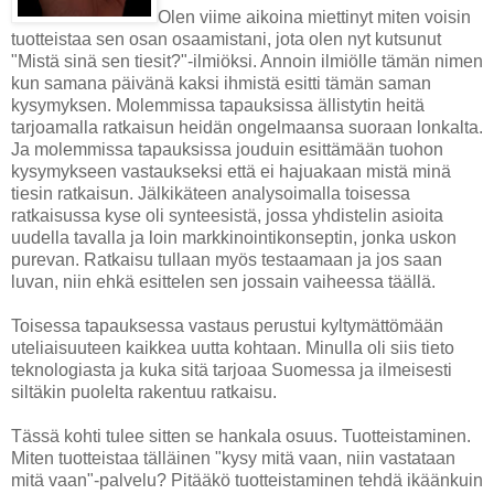
Olen viime aikoina miettinyt miten voisin
tuotteistaa sen osan osaamistani, jota olen nyt kutsunut
"Mistä sinä sen tiesit?"-ilmiöksi. Annoin ilmiölle tämän nimen
kun samana päivänä kaksi ihmistä esitti tämän saman
kysymyksen. Molemmissa tapauksissa ällistytin heitä
tarjoamalla ratkaisun heidän ongelmaansa suoraan lonkalta.
Ja molemmissa tapauksissa jouduin esittämään tuohon
kysymykseen vastaukseksi että ei hajuakaan mistä minä
tiesin ratkaisun. Jälkikäteen analysoimalla toisessa
ratkaisussa kyse oli synteesistä, jossa yhdistelin asioita
uudella tavalla ja loin markkinointikonseptin, jonka uskon
purevan. Ratkaisu tullaan myös testaamaan ja jos saan
luvan, niin ehkä esittelen sen jossain vaiheessa täällä.
Toisessa tapauksessa vastaus perustui kyltymättömään
uteliaisuuteen kaikkea uutta kohtaan. Minulla oli siis tieto
teknologiasta ja kuka sitä tarjoaa Suomessa ja ilmeisesti
siltäkin puolelta rakentuu ratkaisu.
Tässä kohti tulee sitten se hankala osuus. Tuotteistaminen.
Miten tuotteistaa tälläinen "kysy mitä vaan, niin vastataan
mitä vaan"-palvelu? Pitääkö tuotteistaminen tehdä ikäänkuin