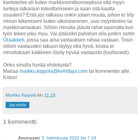
kiertoteitse eli kuten markkinointikonseptissa että myyn
tunteja ratkaisun toteuttamiseen ja saan sitä kautta
osuuteni? Entä jos ratkaisu onkin jotain muuta, johon ei liity
minun tekemiseni kuten ulkoistaminen, uusi myyntimies tai
markkinamaakari. Silloin minulta jäävät rahat saamatta kun
työn tekee joku muu. Vai pitäisikö palvelun olla jonkin sortin
Oraakkeli
, jossa saa aina vastauksen rahaa vastaan. Tosin
silloin vastausten takuun täytyy olla hyvä, koska ei
minultakaan kaikkeen löydy hyvää vastausta (luultavasti).
Onko sinulla hyvää ehdotusta?
Mailaa
markku.kippola@kehittaja.com
tai kommentoi alle.
Kiitos!
Markku Kippola
klo
11.18
Jaa muille
1 kommentti:
Anonyymi
3. helmikuuta 2022 klo 7.24