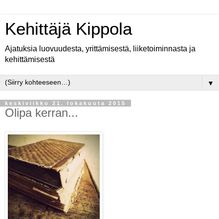
Kehittäjä Kippola
Ajatuksia luovuudesta, yrittämisestä, liiketoiminnasta ja
kehittämisestä
▼
keskiviikko 21. lokakuuta 2015
Olipa kerran...