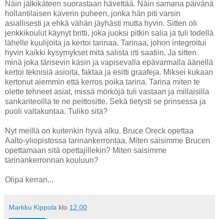
Näin jälkikäteen suorastaan hävettää. Näin samana päivänä
hollantilaisen kaverin puheen, jonka hän piti varsin
asiallisesti ja ehkä vähän jäyhästi mutta hyvin. Sitten oli
jenkkikoulut käynyt britti, joka juoksi pitkin salia ja tuli todellä
lähelle kuulijoita ja kertoi tarinaa. Tarinaa, johon integroitui
hyvin kaikki kysymykset mitä salista irti saatiin. Ja sitten
minä joka tärisevin käsin ja vapisevalla epävarmalla äänellä
kertoi teknisiä asioita, faktaa ja esitti graafeja. Miksei kukaan
kertonut aiemmin että kerros poika tarina. Tarina miten te
olette tehneet asiat, missä mörköjä tuli vastaan ja millaisilla
sankariteoilla te ne peittositte. Sekä tietysti se prinsessa ja
puoli valtakuntaa. Tuliko sitä?
Nyt meillä on kuitenkin hyvä alku. Bruce Oreck opettaa
Aalto-yliopistossa tarinankerrontaa, Miten saisimme Brucen
opettamaan sitä opettajillekin? Miten saisimme
tarinankerronnan kouluun?
Olipa kerran...
Markku Kippola
klo
12.00