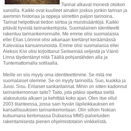
Tarinat alkavat monesti otsikon
sanoilla. Kaikki ovat kuulleet ainakin joskus jonkin tarinan ja
aiemmin historiaa ja oppeja siirrettiin paljon tarinoina.
Tarinat helpottivat tiedon siirtoa ja muistisääntöjä. Kaikki
pitävät hyvistä tarinankertojista. Suomalainen identiteetti
rakentuu tarinankerronnalle. Me emme olisi suomalaisia
ellei Elias Lönnrot olisi aikanaan kiertänyt keräämässä
Kalevalaa kansanrunoista. Emme olisi suomalaisia ellei
Aleksis Kivi olisi kirjoittanut Seitsemää veljestä ja Väinö
Linna täydentänyt niitä Täällä pohjantähden alla ja
Tuntemattomalla sotilaalla.
Meille on siis myyty oma identiteettimme. Se mitä me
suomalaiset olemme. Se on myyty tarinoilla. Suo, kuokka ja
Jussi. Sisu. Erilaiset sankaritarinat. Mihin on sitten kadonnut
tarinankerronnan taito? Taito, jota pitäisi opettaa sieltä
alakoulusta alkaen ja kehittää koko ajan. Olen itse ollut
2003 tilanteessa, jossa sain hyvän läpileikkauksen eri
kansallisuuksien tarinankerrontaan. Olin silloin Nokian
kutsumana kertomassa Dubaissa MMS-palveluiden
rakentamisesta pienen ohjelmistotalon vinkkelistä.