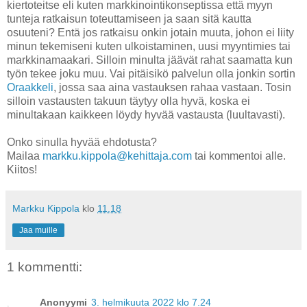
kiertoteitse eli kuten markkinointikonseptissa että myyn
tunteja ratkaisun toteuttamiseen ja saan sitä kautta
osuuteni? Entä jos ratkaisu onkin jotain muuta, johon ei liity
minun tekemiseni kuten ulkoistaminen, uusi myyntimies tai
markkinamaakari. Silloin minulta jäävät rahat saamatta kun
työn tekee joku muu. Vai pitäisikö palvelun olla jonkin sortin
Oraakkeli
, jossa saa aina vastauksen rahaa vastaan. Tosin
silloin vastausten takuun täytyy olla hyvä, koska ei
minultakaan kaikkeen löydy hyvää vastausta (luultavasti).
Onko sinulla hyvää ehdotusta?
Mailaa
markku.kippola@kehittaja.com
tai kommentoi alle.
Kiitos!
Markku Kippola
klo
11.18
Jaa muille
1 kommentti:
Anonyymi
3. helmikuuta 2022 klo 7.24