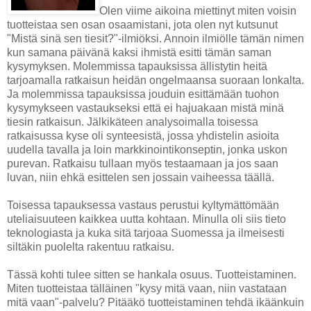
Olen viime aikoina miettinyt miten voisin
tuotteistaa sen osan osaamistani, jota olen nyt kutsunut
"Mistä sinä sen tiesit?"-ilmiöksi. Annoin ilmiölle tämän nimen
kun samana päivänä kaksi ihmistä esitti tämän saman
kysymyksen. Molemmissa tapauksissa ällistytin heitä
tarjoamalla ratkaisun heidän ongelmaansa suoraan lonkalta.
Ja molemmissa tapauksissa jouduin esittämään tuohon
kysymykseen vastaukseksi että ei hajuakaan mistä minä
tiesin ratkaisun. Jälkikäteen analysoimalla toisessa
ratkaisussa kyse oli synteesistä, jossa yhdistelin asioita
uudella tavalla ja loin markkinointikonseptin, jonka uskon
purevan. Ratkaisu tullaan myös testaamaan ja jos saan
luvan, niin ehkä esittelen sen jossain vaiheessa täällä.
Toisessa tapauksessa vastaus perustui kyltymättömään
uteliaisuuteen kaikkea uutta kohtaan. Minulla oli siis tieto
teknologiasta ja kuka sitä tarjoaa Suomessa ja ilmeisesti
siltäkin puolelta rakentuu ratkaisu.
Tässä kohti tulee sitten se hankala osuus. Tuotteistaminen.
Miten tuotteistaa tälläinen "kysy mitä vaan, niin vastataan
mitä vaan"-palvelu? Pitääkö tuotteistaminen tehdä ikäänkuin