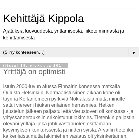
Kehittäjä Kippola
Ajatuksia luovuudesta, yrittämisestä, liiketoiminnasta ja
kehittämisestä
▼
tiistai 19. elokuuta 2014
Yrittäjä on optimisti
Istuin 2000-luvun alussa Finnairin koneessa matkalla
Oulusta Helsinkiin. Normaalisti siihen aikaan kone oli
täynnä Keilaniemeen pyrkiviä Nokialaisia mutta minulle
sattui viereeni hiukan erilainen herrasmies. Hetken
jutustelun jälkeen paljastui että vierustoveri oli konkurssi- ja
yrityssaneerauksiin erikoistunut lakimies. Tietenkin paljastin
olevani yrittäjä, joka johti vastapuolen esittämään
kysymyksen konkursseista ja niiden syistä. Arvailin tietenkin
kaikenlaista mutta lakimiehen vastaus oli yksinkertainen.