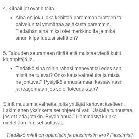
4. Kilpailijat ovat hitaita.
Aina on joku joka kehittää paremman tuotteen tai
palvelun tai ymmärtää asiakasta paremmin.
Tiedäthän sinä miksi olet markkinoilla ja mikä
sinun kilpailuetusi siellä on?
5. Talouden seurantaan riittää että muistaa viedä kuitit
kirjanpitäjälle.
Tiedätkö sinä mihin rahasi menevät tai edes sen
mistä ne tulevat? Onko kausivaihteluita ja mistä
ne johtuvat? Pystytkö ennustamaan kassavirtasi
ja reagoimaan jos se ei toteudukaan?
Siinä muutamia valheita, joita yrittäjät kertovat itselleen.
Lakimiehen yksinkertaiset ohjeet olivat: "Uskalla tunnustaa,
jos et tiedä jotakin. Pyydä apua." Hämmästyt kuinka
mielellään ihmiset auttavat.
Tiedätkö mikä on optimistin ja pessimistin ero? Pessimisti