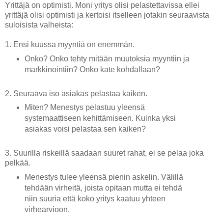
Yrittäjä on optimisti. Moni yritys olisi pelastettavissa ellei
yrittäjä olisi optimisti ja kertoisi itselleen jotakin seuraavista
suloisista valheista:
1. Ensi kuussa myyntiä on enemmän.
Onko? Onko tehty mitään muutoksia myyntiin ja
markkinointiin? Onko kate kohdallaan?
2. Seuraava iso asiakas pelastaa kaiken.
Miten? Menestys pelastuu yleensä
systemaattiseen kehittämiseen. Kuinka yksi
asiakas voisi pelastaa sen kaiken?
3. Suurilla riskeillä saadaan suuret rahat, ei se pelaa joka
pelkää.
Menestys tulee yleensä pienin askelin. Välillä
tehdään virheitä, joista opitaan mutta ei tehdä
niin suuria että koko yritys kaatuu yhteen
virhearvioon.